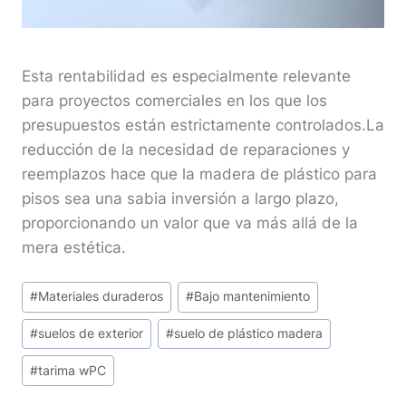
Esta rentabilidad es especialmente relevante
para proyectos comerciales en los que los
presupuestos están estrictamente controlados.La
reducción de la necesidad de reparaciones y
reemplazos hace que la madera de plástico para
pisos sea una sabia inversión a largo plazo,
proporcionando un valor que va más allá de la
mera estética.
Etiquetas
#
Materiales duraderos
#
Bajo mantenimiento
de
#
suelos de exterior
#
suelo de plástico madera
la
entrada:
#
tarima wPC