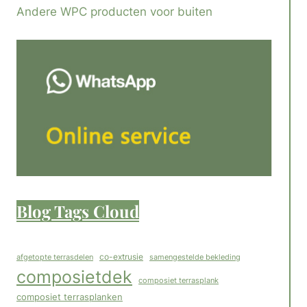
Andere WPC producten voor buiten
Blog Tags Cloud
co-extrusie
afgetopte terrasdelen
samengestelde bekleding
composietdek
composiet terrasplank
composiet terrasplanken