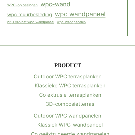
wpc-wand
WPC-oplossingen
wpc wandpaneel
wpc muurbekleding
wpc-wandpanelen
prijs van het wpc-wandpaneel
PRODUCT
Outdoor WPC terrasplanken
Klassieke WPC terrasplanken
Co extrusie terrasplanken
3D-composietterras
Outdoor WPC wandpanelen
Klassiek WPC-wandpaneel
Co geëxtrudeerde wandpanelen