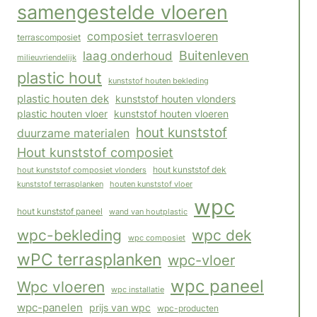
samengestelde vloeren
composiet terrasvloeren
terrascomposiet
Buitenleven
laag onderhoud
milieuvriendelijk
plastic hout
kunststof houten bekleding
plastic houten dek
kunststof houten vlonders
plastic houten vloer
kunststof houten vloeren
hout kunststof
duurzame materialen
Hout kunststof composiet
hout kunststof composiet vlonders
hout kunststof dek
houten kunststof vloer
kunststof terrasplanken
wpc
hout kunststof paneel
wand van houtplastic
wpc-bekleding
wpc dek
wpc composiet
wPC terrasplanken
wpc-vloer
wpc paneel
Wpc vloeren
wpc installatie
wpc-panelen
prijs van wpc
wpc-producten