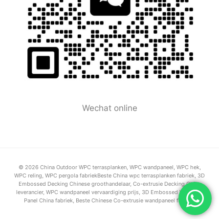
Wechat online
© 2026 China Outdoor WPC terrasplanken, WPC wandpaneel, WPC hek,
WPC reling, WPC pergola fabriekBeste China wpc terrasplanken fabriek, 3D
Embossed Decking Chinese groothandelaar, Co-extrusie Decking China
leverancier, WPC wandpaneel vervaardiging prijs, 3D Embossed WPC Wall
Panel China fabriek, Beste Chinese Co-extrusie wandpaneel fabriek.