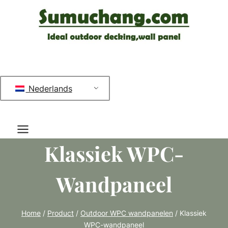
Doorgaan
naar
inhoud
Nederlands
Klassiek WPC-
Wandpaneel
Home
/
Product
/
Outdoor WPC wandpanelen
/
Klassiek
WPC-wandpaneel