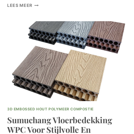
MEER
LEES MEER
INFORMATIE
OVER
HET
GEWICHT
VAN
COMPOSIETTERRASSEN
BIJ
SUMUCHANG
VOOR
WELOVERWOGEN
AANKOOPBESLISSINGEN
3D EMBOSSED HOUT POLYMEER COMPOSTIE
Sumuchang Vloerbedekking
WPC Voor Stijlvolle En