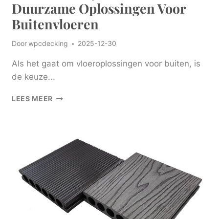
Duurzame Oplossingen Voor
Buitenvloeren
Door
wpcdecking
2025-12-30
Als het gaat om vloeroplossingen voor buiten, is
de keuze...
SUMUCHANG
LEES MEER
VLOERBEDEKKING
WPC
VOOR
STIJLVOLLE
EN
DUURZAME
OPLOSSINGEN
VOOR
BUITENVLOEREN