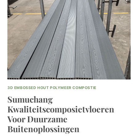
FT
VOOR
RUIME
EN
VEELZIJDIGE
VLONDEROPLOSSINGEN
3D EMBOSSED HOUT POLYMEER COMPOSTIE
Sumuchang
Kwaliteitscomposietvloeren
Voor Duurzame
Buitenoplossingen