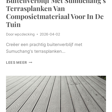
Buitenverblijf Met Sumuchang's
Terrasplanken Van
Composietmateriaal Voor In De
Tuin
Door
wpcdecking
2026-04-02
Creëer een prachtig buitenverblijf met
Sumuchang's terrasplanken...
CREËER
LEES MEER
EEN
PRACHTIG
BUITENVERBLIJF
MET
SUMUCHANG'S
TERRASPLANKEN
VAN
COMPOSIETMATERIAAL
VOOR