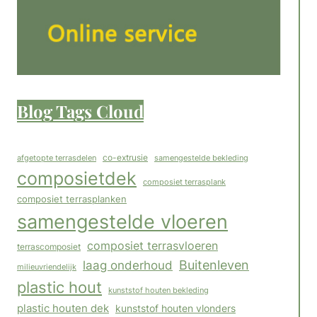
Blog Tags Cloud
co-extrusie
afgetopte terrasdelen
samengestelde bekleding
composietdek
composiet terrasplank
composiet terrasplanken
samengestelde vloeren
composiet terrasvloeren
terrascomposiet
Buitenleven
laag onderhoud
milieuvriendelijk
plastic hout
kunststof houten bekleding
plastic houten dek
kunststof houten vlonders