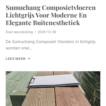
Sumuchang Composietvloeren
Lichtgrijs Voor Moderne En
Elegante Buitenesthetiek
Door
wpcdecking
2025-12-26
De Sumuchang Composiet Vlonders in lichtgrijs
worden snel...
SUMUCHANG
LEES MEER
COMPOSIETVLOEREN
LICHTGRIJS
VOOR
MODERNE
EN
ELEGANTE
BUITENESTHETIEK