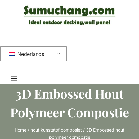
Doorgaan
naar
inhoud
Nederlands
3D Embossed Hout
Polymeer Compostie
Home
/
hout kunststof composiet
/
3D Embossed hout
polymeer compostie