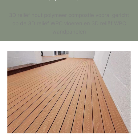
3D reliëf hout polymeer compostie vooral gericht
op de 3D reliëf WPC vloeren en 3D reliëf WPC
wandpanelen