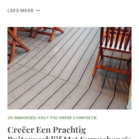
MAAK
LEES MEER
EEN
STATEMENT
MET
SUMUCHANG'S
STRAKKE
COMPOSIET
TERRASPLANKEN
IN
ZWART
VOOR
JE
BUITENRUIMTE
3D EMBOSSED HOUT POLYMEER COMPOSTIE
Creëer Een Prachtig