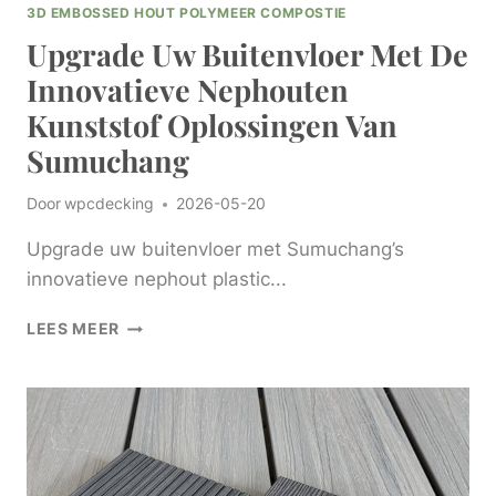
3D EMBOSSED HOUT POLYMEER COMPOSTIE
Upgrade Uw Buitenvloer Met De
Innovatieve Nephouten
Kunststof Oplossingen Van
Sumuchang
Door
wpcdecking
2026-05-20
Upgrade uw buitenvloer met Sumuchang’s
innovatieve nephout plastic...
UPGRADE
LEES MEER
UW
BUITENVLOER
MET
DE
INNOVATIEVE
NEPHOUTEN
KUNSTSTOF