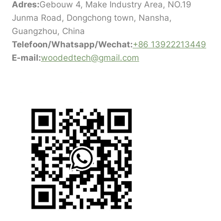
Adres:
Gebouw 4, Make Industry Area, NO.19
Junma Road, Dongchong town, Nansha,
Guangzhou, China
Telefoon/Whatsapp/Wechat:
+86 13922213449
E-mail:
woodedtech@gmail.com