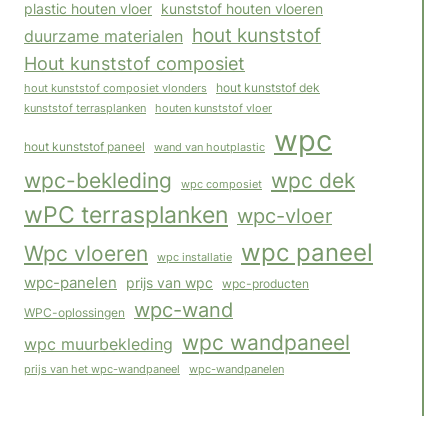
plastic houten vloer
kunststof houten vloeren
hout kunststof
duurzame materialen
Hout kunststof composiet
hout kunststof composiet vlonders
hout kunststof dek
houten kunststof vloer
kunststof terrasplanken
wpc
hout kunststof paneel
wand van houtplastic
wpc-bekleding
wpc dek
wpc composiet
wPC terrasplanken
wpc-vloer
wpc paneel
Wpc vloeren
wpc installatie
wpc-panelen
prijs van wpc
wpc-producten
wpc-wand
WPC-oplossingen
wpc wandpaneel
wpc muurbekleding
wpc-wandpanelen
prijs van het wpc-wandpaneel