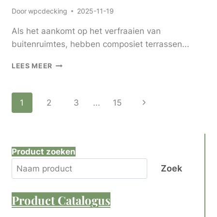
Door
wpcdecking
2025-11-19
Als het aankomt op het verfraaien van
buitenruimtes, hebben composiet terrassen...
SUMUCHANG
LEES MEER
TOP
5
VAN
Paginanavigatie
Volgende
1
2
3
...
15
COMPOSIET
VLOERMERKEN
pagina
VOOR
BETROUWBARE
KWALITEIT
Product zoeken
EN
PRESTATIES
Zoek
Product
Catalogus