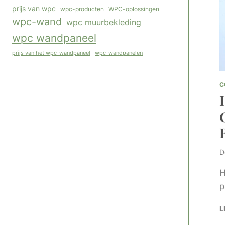
prijs van wpc
WPC-oplossingen
wpc-producten
wpc-wand
wpc muurbekleding
wpc wandpaneel
wpc-wandpanelen
prijs van het wpc-wandpaneel
C
D
H
p
L