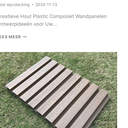
oor
wpcdecking
2024-11-13
reatieve Hout Plastic Composiet Wandpanelen
ntwerpideeën voor Uw...
CREATIEVE
EES MEER
HOUT
KUNSTSTOF
COMPOSIET
WANDPANELEN
ONTWERP
IDEEËN
VOOR
UW
RUIMTE