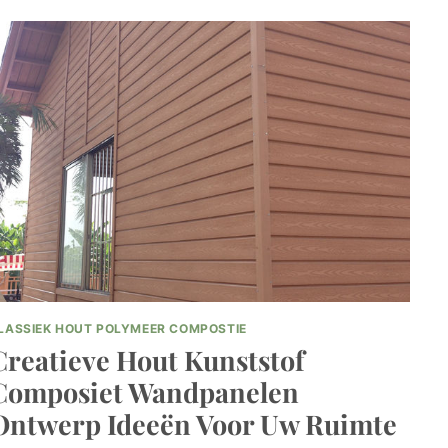
KUNSTSTOF
COMPOSIET
PANEELOPTIES
VOOR
UW
BOUWBEHOEFTEN
LASSIEK HOUT POLYMEER COMPOSTIE
Creatieve Hout Kunststof
Composiet Wandpanelen
Ontwerp Ideeën Voor Uw Ruimte