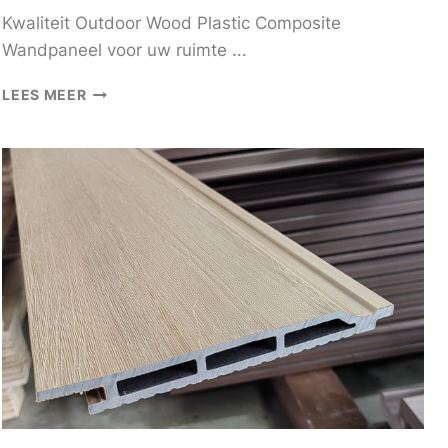
Kwaliteit Outdoor Wood Plastic Composite
Wandpaneel voor uw ruimte ...
KWALITEIT
LEES MEER
OUTDOOR
WOOD
PLASTIC
COMPOSITE
WANDPANEEL
VOOR
UW
RUIMTE