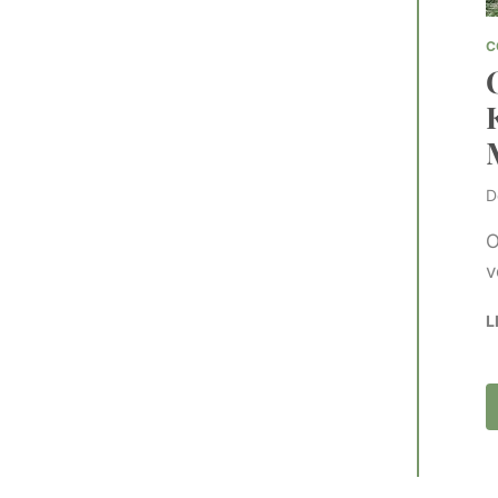
C
D
O
v
L