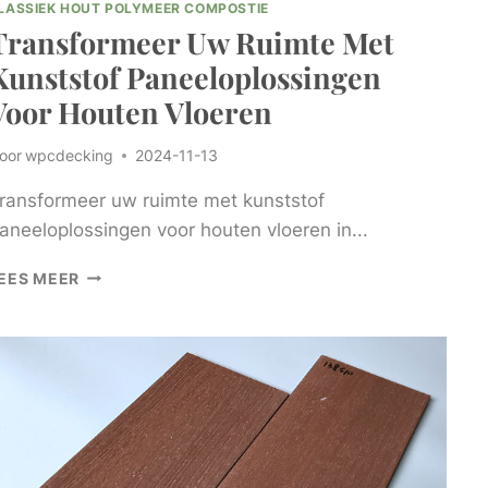
LASSIEK HOUT POLYMEER COMPOSTIE
Transformeer Uw Ruimte Met
Kunststof Paneeloplossingen
Voor Houten Vloeren
oor
wpcdecking
2024-11-13
ransformeer uw ruimte met kunststof
aneeloplossingen voor houten vloeren in...
TRANSFORMEER
EES MEER
UW
RUIMTE
MET
KUNSTSTOF
PANEELOPLOSSINGEN
VOOR
HOUTEN
VLOEREN