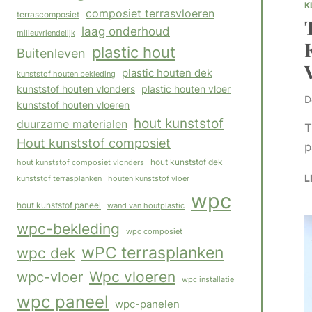
K
composiet terrasvloeren
terrascomposiet
laag onderhoud
milieuvriendelijk
plastic hout
Buitenleven
plastic houten dek
kunststof houten bekleding
kunststof houten vlonders
plastic houten vloer
D
kunststof houten vloeren
hout kunststof
duurzame materialen
T
Hout kunststof composiet
p
hout kunststof composiet vlonders
hout kunststof dek
L
houten kunststof vloer
kunststof terrasplanken
wpc
hout kunststof paneel
wand van houtplastic
wpc-bekleding
wpc composiet
wPC terrasplanken
wpc dek
Wpc vloeren
wpc-vloer
wpc installatie
wpc paneel
wpc-panelen