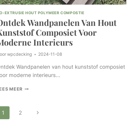
O-EXTRUSIE HOUT POLYMEER COMPOSTIE
Ontdek Wandpanelen Van Hout
Kunststof Composiet Voor
Moderne Interieurs
oor
wpcdecking
2024-11-08
ntdek Wandpanelen van hout kunststof composiet
oor moderne interieurs...
ONTDEK
EES MEER
WANDPANELEN
VAN
HOUT
Paginanavigatie
Volgende
1
2
KUNSTSTOF
COMPOSIET
pagina
VOOR
MODERNE