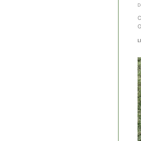
D
C
O
L