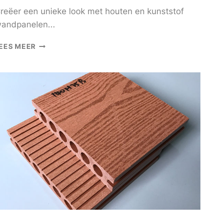
reëer een unieke look met houten en kunststof
andpanelen...
CREËER
EES MEER
EEN
UNIEKE
LOOK
MET
HOUTEN
EN
KUNSTSTOF
WANDPANELEN