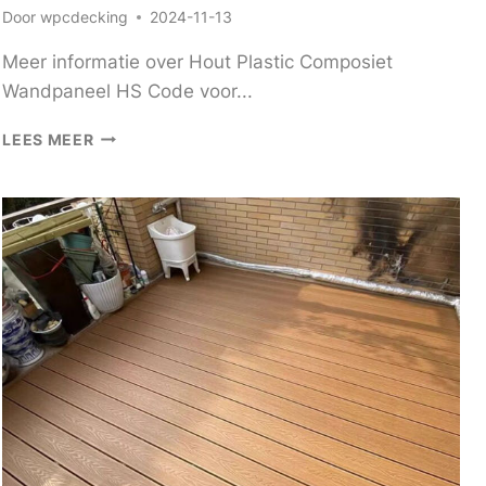
Door
wpcdecking
2024-11-13
Meer informatie over Hout Plastic Composiet
Wandpaneel HS Code voor...
MEER
LEES MEER
INFORMATIE
OVER
HOUT
PLASTIC
COMPOSIET
WANDPANEEL
HS
CODE
VOOR
IMPORTEREN