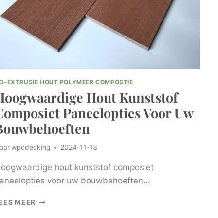
O-EXTRUSIE HOUT POLYMEER COMPOSTIE
Hoogwaardige Hout Kunststof
Composiet Paneelopties Voor Uw
Bouwbehoeften
oor
wpcdecking
2024-11-13
oogwaardige hout kunststof composiet
aneelopties voor uw bouwbehoeften...
HOOGWAARDIGE
EES MEER
HOUT