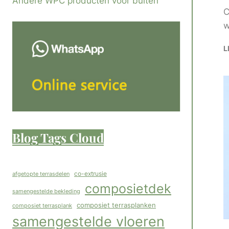
Andere WPC producten voor buiten
C
w
L
Blog Tags Cloud
co-extrusie
afgetopte terrasdelen
composietdek
samengestelde bekleding
composiet terrasplanken
composiet terrasplank
samengestelde vloeren