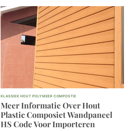
VOORDELEN
VAN
HOUT
KUNSTSTOF
COMPOSIET
PANELEN
VOOR
DE
BOUW
KLASSIEK HOUT POLYMEER COMPOSTIE
Meer Informatie Over Hout
Plastic Composiet Wandpaneel
HS Code Voor Importeren