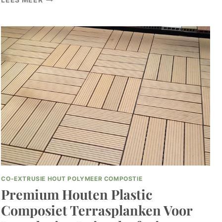
LEES MEER
WPC-
DEKDAKOPLOSSINGEN
VOOR
DUURZAME
EN
STIJLVOLLE
BUITENLEEFRUIMTES
CO-EXTRUSIE HOUT POLYMEER COMPOSTIE
Premium Houten Plastic
Composiet Terrasplanken Voor