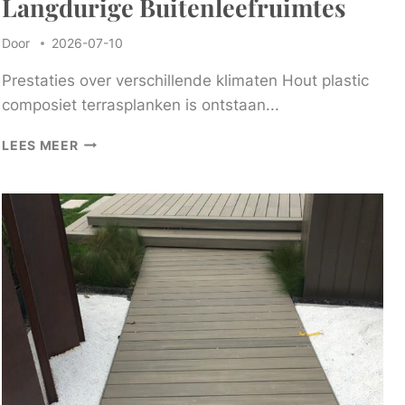
Langdurige Buitenleefruimtes
Door
2026-07-10
Prestaties over verschillende klimaten Hout plastic
composiet terrasplanken is ontstaan...
PREMIUM
LEES MEER
HOUTEN
PLASTIC
COMPOSIET
TERRASPLANKEN
VOOR
LANGDURIGE
BUITENLEEFRUIMTES