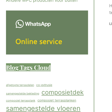
Andere WPC producten voor buiten
H
t
L
Blog Tags Cloud
co-extrusie
afgetopte terrasdelen
composietdek
samengestelde bekleding
composiet terrasplanken
composiet terrasplank
samengestelde vloeren