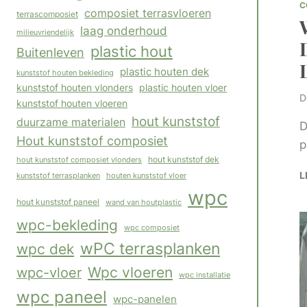
C
composiet terrasvloeren
terrascomposiet
laag onderhoud
milieuvriendelijk
plastic hout
Buitenleven
plastic houten dek
kunststof houten bekleding
kunststof houten vlonders
plastic houten vloer
D
kunststof houten vloeren
hout kunststof
duurzame materialen
D
Hout kunststof composiet
p
hout kunststof composiet vlonders
hout kunststof dek
L
houten kunststof vloer
kunststof terrasplanken
wpc
hout kunststof paneel
wand van houtplastic
wpc-bekleding
wpc composiet
wPC terrasplanken
wpc dek
Wpc vloeren
wpc-vloer
wpc installatie
wpc paneel
wpc-panelen