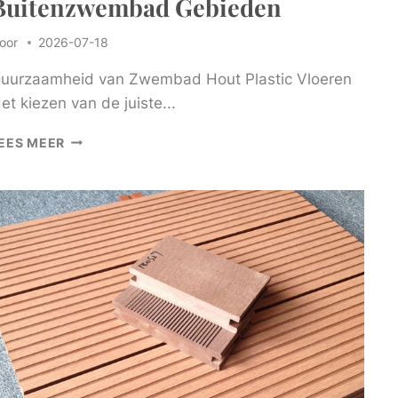
Buitenzwembad Gebieden
oor
2026-07-18
uurzaamheid van Zwembad Hout Plastic Vloeren
et kiezen van de juiste...
PREMIUM
EES MEER
ZWEMBAD
HOUTEN
PLASTIC
VLOEREN
VOOR
VEILIGE
BUITENZWEMBAD
GEBIEDEN