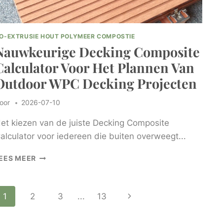
O-EXTRUSIE HOUT POLYMEER COMPOSTIE
Nauwkeurige Decking Composite
Calculator Voor Het Plannen Van
Outdoor WPC Decking Projecten
oor
2026-07-10
et kiezen van de juiste Decking Composite
alculator voor iedereen die buiten overweegt...
NAUWKEURIGE
EES MEER
DECKING
COMPOSITE
CALCULATOR
Paginanavigatie
Volgende
1
2
3
...
13
VOOR
HET
pagina
PLANNEN