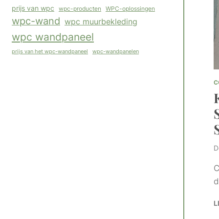
prijs van wpc
WPC-oplossingen
wpc-producten
wpc-wand
wpc muurbekleding
wpc wandpaneel
wpc-wandpanelen
prijs van het wpc-wandpaneel
C
D
C
d
L