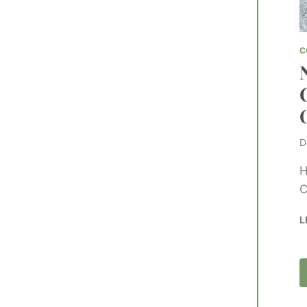
C
D
H
C
L