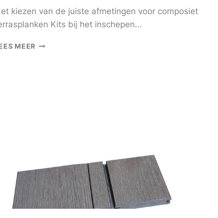
et kiezen van de juiste afmetingen voor composiet
errasplanken Kits bij het inschepen...
HOE
EES MEER
TE
KIEZEN
COMPOSIET
TERRASPLANK
KITS
4M
X
3M
VOOR
PROJECTEN