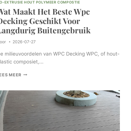
O-EXTRUSIE HOUT POLYMEER COMPOSTIE
Wat Maakt Het Beste Wpc
Decking Geschikt Voor
Langdurig Buitengebruik
oor
2026-07-27
e milieuvoordelen van WPC Decking WPC, of hout-
lastic composiet,...
WAT
EES MEER
MAAKT
HET
BESTE
WPC
DECKING
GESCHIKT
VOOR
LANGDURIG
BUITENGEBRUIK