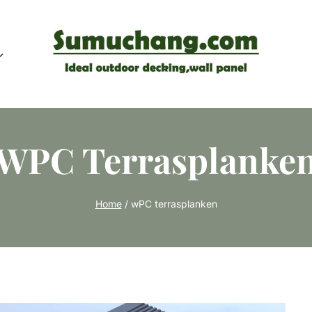
WPC Terrasplanke
Home
/
wPC terrasplanken