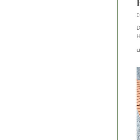
D
D
H
L