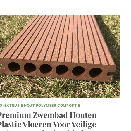
WPC-
TERRASBORDEN
VAN
SUMUCHANG
VOOR
DUURZAME
EN
STIJLVOLLE
BUITENOPLOSSINGEN
O-EXTRUSIE HOUT POLYMEER COMPOSTIE
Premium Zwembad Houten
Plastic Vloeren Voor Veilige