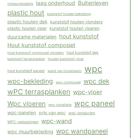
Buitenleven
laag onderhoud
milieuvriendelijk
plastic hout
kunststof houten bekleding
plastic houten dek
kunststof houten vlonders
plastic houten vloer
kunststof houten vloeren
hout kunststof
duurzame materialen
Hout kunststof composiet
hout kunststof composiet vlonders
hout kunststof dek
houten kunststof vloer
kunststof terrasplanken
wpc
hout kunststof paneel
wand van houtplastic
wpc-bekleding
wpc dek
wpc composiet
wPC terrasplanken
wpc-vloer
wpc paneel
Wpc vloeren
wpc installatie
wpc-panelen
prijs van wpc
wpc-producten
wpc-wand
WPC-oplossingen
wpc wandpaneel
wpc muurbekleding