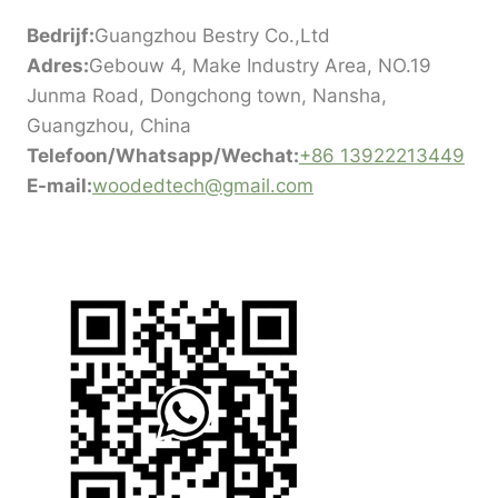
Bedrijf:
Guangzhou Bestry Co.,Ltd
Adres:
Gebouw 4, Make Industry Area, NO.19
Junma Road, Dongchong town, Nansha,
Guangzhou, China
Telefoon/Whatsapp/Wechat:
+86 13922213449
E-mail:
woodedtech@gmail.com