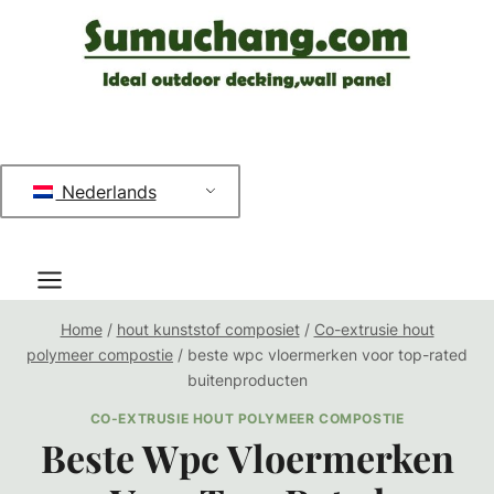
Doorgaan
naar
inhoud
Nederlands
Home
/
hout kunststof composiet
/
Co-extrusie hout
polymeer compostie
/
beste wpc vloermerken voor top-rated
buitenproducten
CO-EXTRUSIE HOUT POLYMEER COMPOSTIE
Beste Wpc Vloermerken