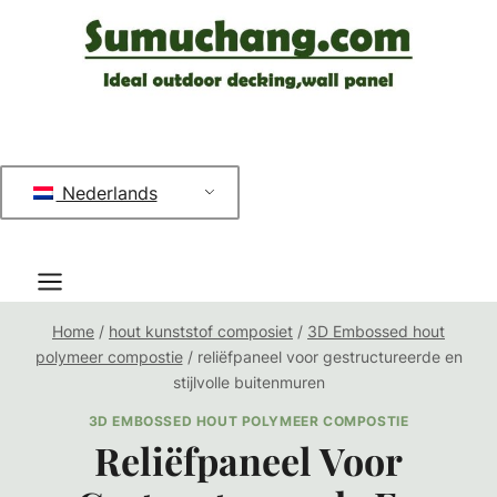
Doorgaan
naar
inhoud
Nederlands
Home
/
hout kunststof composiet
/
3D Embossed hout
polymeer compostie
/
reliëfpaneel voor gestructureerde en
stijlvolle buitenmuren
3D EMBOSSED HOUT POLYMEER COMPOSTIE
Reliëfpaneel Voor