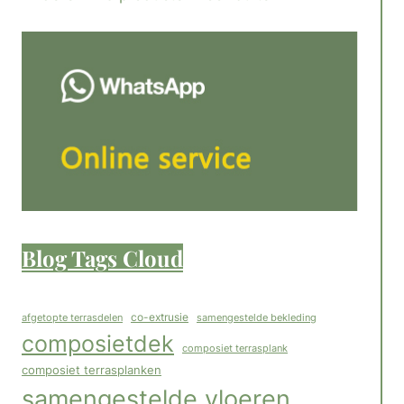
Blog Tags Cloud
co-extrusie
afgetopte terrasdelen
samengestelde bekleding
composietdek
composiet terrasplank
composiet terrasplanken
samengestelde vloeren