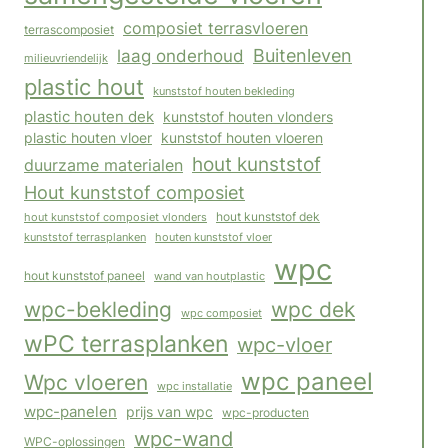
composiet terrasvloeren
terrascomposiet
Buitenleven
laag onderhoud
milieuvriendelijk
plastic hout
kunststof houten bekleding
plastic houten dek
kunststof houten vlonders
plastic houten vloer
kunststof houten vloeren
hout kunststof
duurzame materialen
Hout kunststof composiet
hout kunststof composiet vlonders
hout kunststof dek
houten kunststof vloer
kunststof terrasplanken
wpc
hout kunststof paneel
wand van houtplastic
wpc-bekleding
wpc dek
wpc composiet
wPC terrasplanken
wpc-vloer
wpc paneel
Wpc vloeren
wpc installatie
wpc-panelen
prijs van wpc
wpc-producten
wpc-wand
WPC-oplossingen